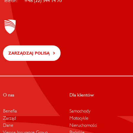
Telefon:
+48 (22) 544 14 70
ZARZĄDZAJ POLISĄ
O nas
Dla klientów
Benefia
Samochody
Zarząd
Motocykle
Dane
Nieruchomości
Vienna Insurance Group
Podróże