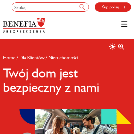
Kup polisę
Home
Dla Klientów
Nieruchomości
Twój dom jest
bezpieczny z nami