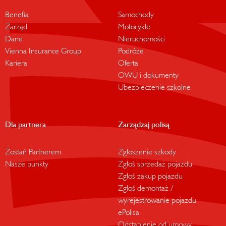
Benefia
Samochody
Zarząd
Motocykle
Dane
Nieruchomości
Vienna Insurance Group
Podróże
Kariera
Oferta
OWU i dokumenty
Ubezpieczenie szkolne
Dla partnera
Zarządzaj polisą
Zostań Partnerem
Zgłoszenie szkody
Nasze punkty
Zgłoś sprzedaż pojazdu
Zgłoś zakup pojazdu
Zgłoś demontaż /
wyrejestrowanie pojazdu
ePolisa
Odstąpienie od umowy