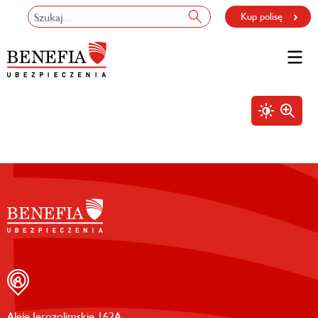
Kup polisę
Aleje Jerozolimskie 162A,