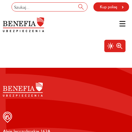
Kup polisę
Aleje Jerozolimskie 162A,