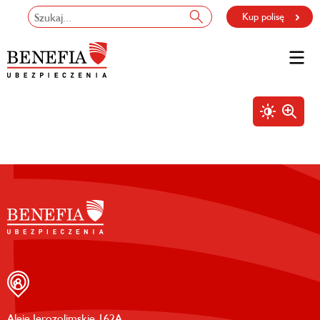
Kup polisę
Aleje Jerozolimskie 162A,