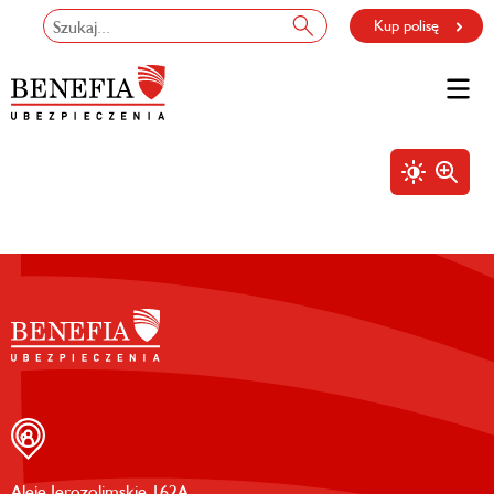
Kup polisę
Aleje Jerozolimskie 162A,