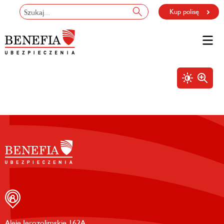
Kup polisę
Aleje Jerozolimskie 162A,