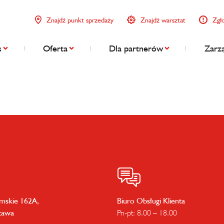
Znajdź punkt sprzedaży
Znajdź warsztat
Zgł
s
Oferta
Dla partnerów
Zarzą
imskie 162A,
Biuro Obsługi Klienta
zawa
Pn-pt: 8.00 – 18.00