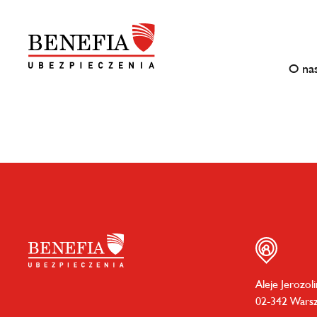
O na
Aleje Jerozol
02-342 Wars