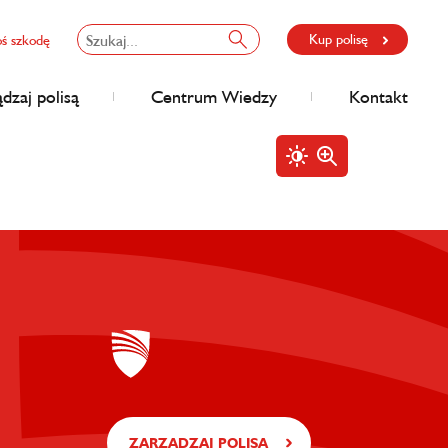
Kup polisę
oś szkodę
dzaj polisą
Centrum Wiedzy
Kontakt
ZARZĄDZAJ POLISĄ