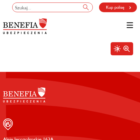
Kup polisę
Aleje Jerozolimskie 162A,