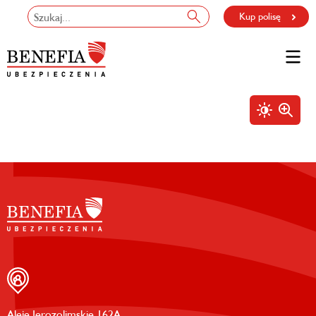
Kup polisę
Aleje Jerozolimskie 162A,