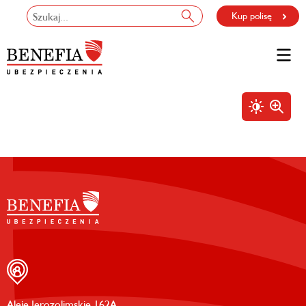
Kup polisę
Aleje Jerozolimskie 162A,