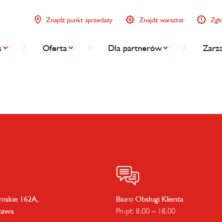
Znajdź punkt sprzedaży
Znajdź warsztat
Zgł
s
Oferta
Dla partnerów
Zarzą
imskie 162A,
Biuro Obsługi Klienta
zawa
Pn-pt: 8.00 – 18.00