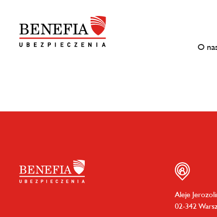
O na
Aleje Jerozol
02-342 Wars