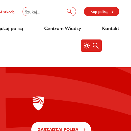
Kup polisę
oś szkodę
dzaj polisą
Centrum Wiedzy
Kontakt
ZARZĄDZAJ POLISĄ