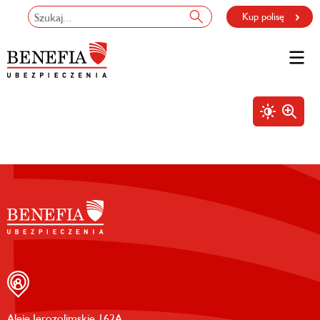
Kup polisę
Aleje Jerozolimskie 162A,