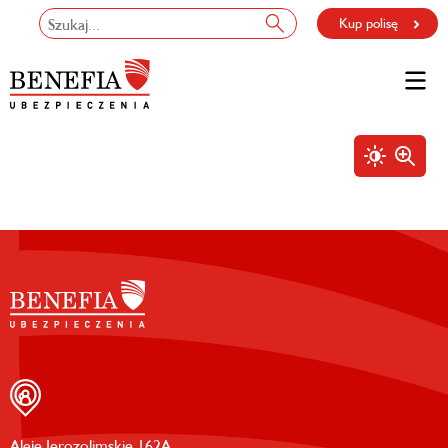
Kup polisę
Aleje Jerozolimskie 162A,