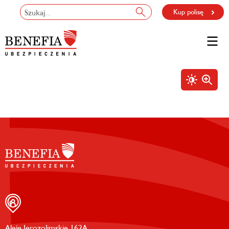
Kup polisę
Aleje Jerozolimskie 162A,