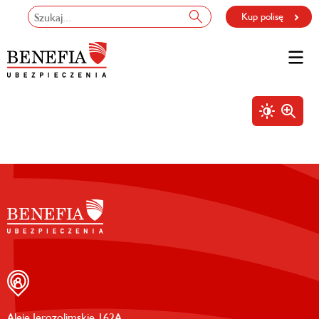
Kup polisę
Aleje Jerozolimskie 162A,