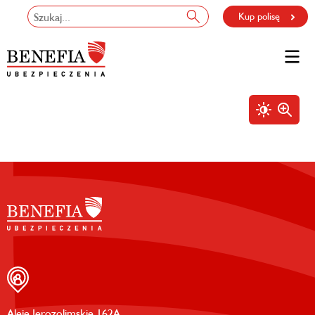
Kup polisę
Aleje Jerozolimskie 162A,