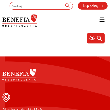
Kup polisę
Aleje Jerozolimskie 162A,