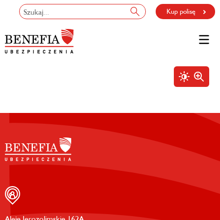
Kup polisę
Aleje Jerozolimskie 162A,