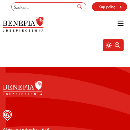
Kup polisę
Aleje Jerozolimskie 162A,