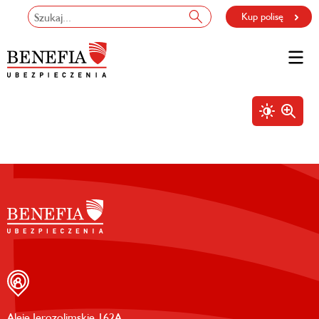
Kup polisę
Aleje Jerozolimskie 162A,