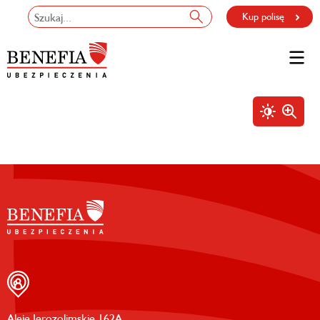
Kup polisę
Aleje Jerozolimskie 162A,