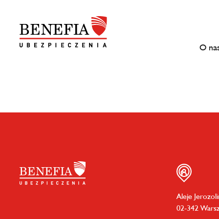
O na
Aleje Jerozol
02-342 Wars