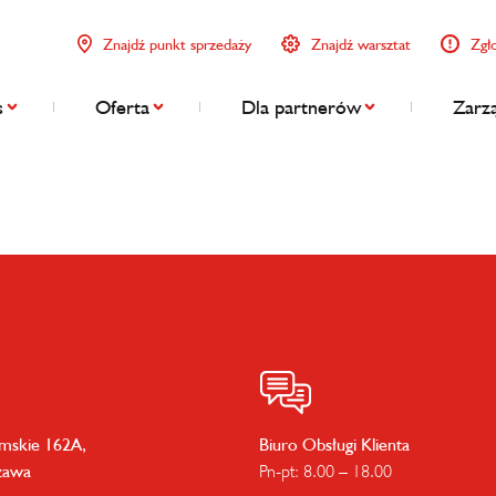
Znajdź punkt sprzedaży
Znajdź warsztat
Zgł
s
Oferta
Dla partnerów
Zarzą
imskie 162A,
Biuro Obsługi Klienta
zawa
Pn-pt: 8.00 – 18.00