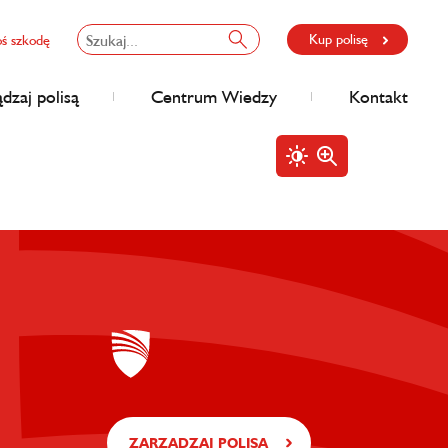
Kup polisę
oś szkodę
dzaj polisą
Centrum Wiedzy
Kontakt
ZARZĄDZAJ POLISĄ