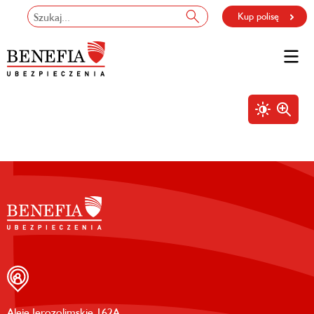
Kup polisę
Aleje Jerozolimskie 162A,