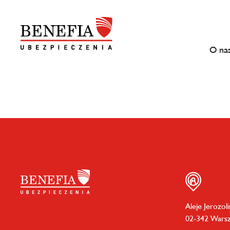
O na
Aleje Jerozol
02-342 Wars