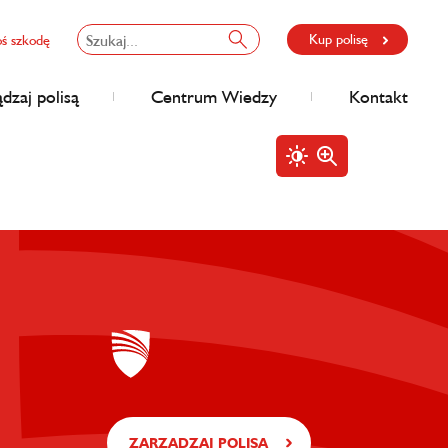
Kup polisę
oś szkodę
dzaj polisą
Centrum Wiedzy
Kontakt
ZARZĄDZAJ POLISĄ