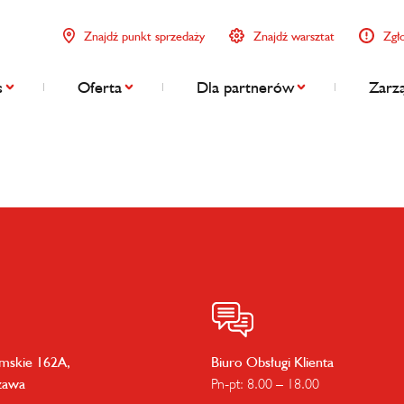
Znajdź punkt sprzedaży
Znajdź warsztat
Zgł
s
Oferta
Dla partnerów
Zarzą
imskie 162A,
Biuro Obsługi Klienta
zawa
Pn-pt: 8.00 – 18.00