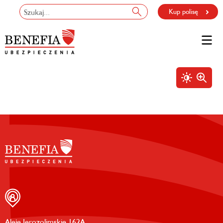
Kup polisę
Aleje Jerozolimskie 162A,