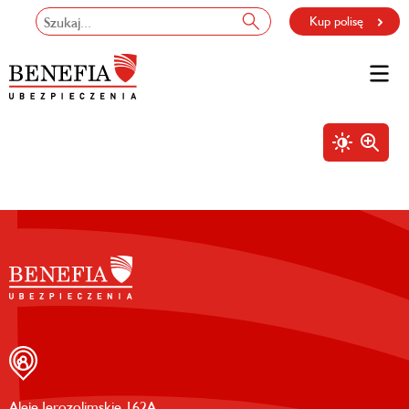
Kup polisę
Aleje Jerozolimskie 162A,