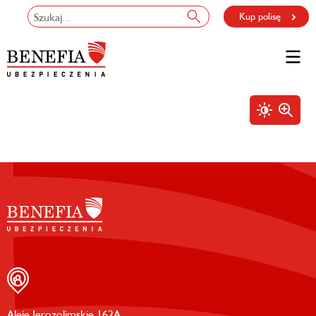
Kup polisę
Aleje Jerozolimskie 162A,