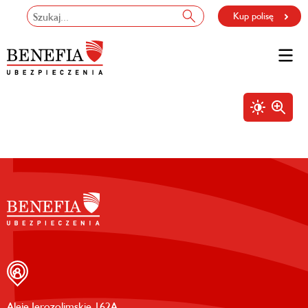
Kup polisę
Aleje Jerozolimskie 162A,