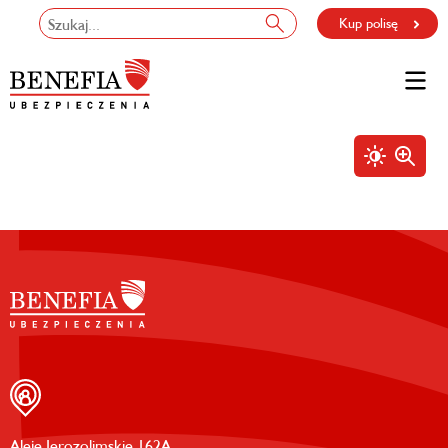
Kup polisę
Aleje Jerozolimskie 162A,