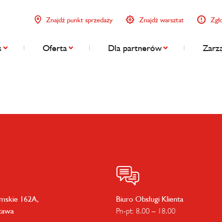
Znajdź punkt sprzedaży
Znajdź warsztat
Zgł
s
Oferta
Dla partnerów
Zarzą
imskie 162A,
Biuro Obsługi Klienta
zawa
Pn-pt: 8.00 – 18.00