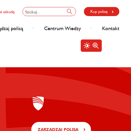
Kup polisę
oś szkodę
dzaj polisą
Centrum Wiedzy
Kontakt
ZARZĄDZAJ POLISĄ