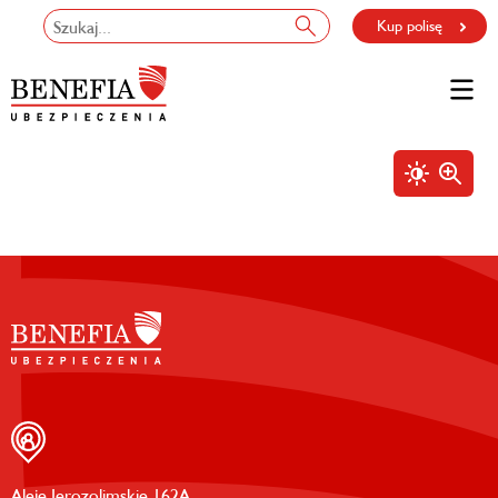
Kup polisę
Aleje Jerozolimskie 162A,