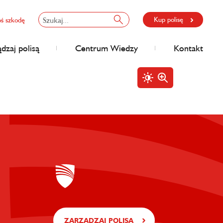
Kup polisę
oś szkodę
dzaj polisą
Centrum Wiedzy
Kontakt
ZARZĄDZAJ POLISĄ