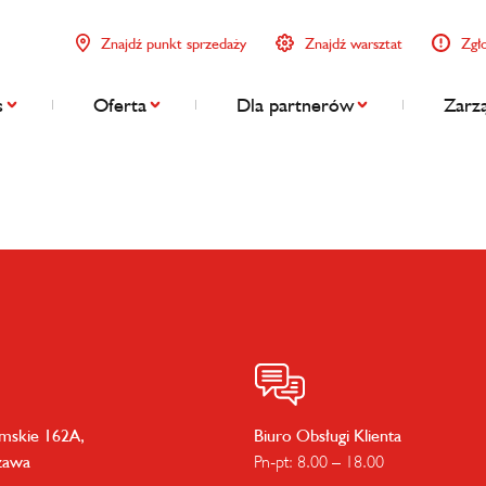
Znajdź punkt sprzedaży
Znajdź warsztat
Zgł
s
Oferta
Dla partnerów
Zarzą
imskie 162A,
Biuro Obsługi Klienta
zawa
Pn-pt: 8.00 – 18.00