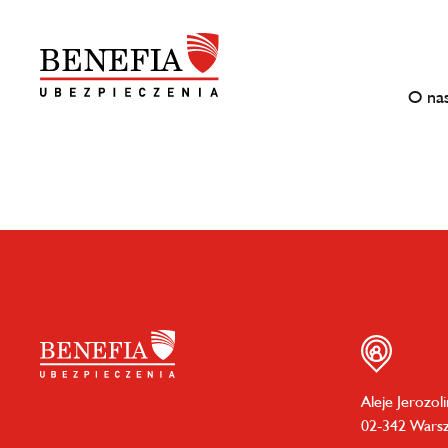
O na
Aleje Jerozol
02-342 Wars