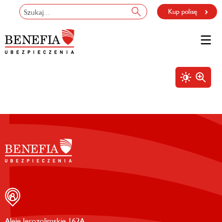
Kup polisę
Aleje Jerozolimskie 162A,