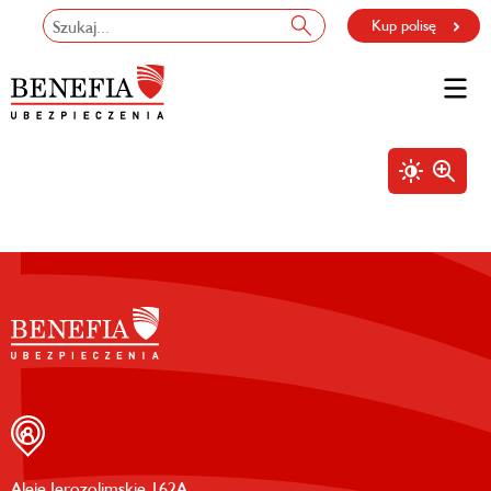
Kup polisę
Aleje Jerozolimskie 162A,