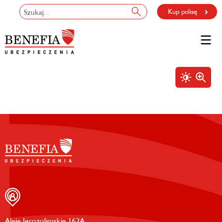
Kup polisę
Aleje Jerozolimskie 162A,