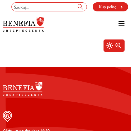
Kup polisę
Aleje Jerozolimskie 162A,