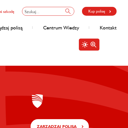
Kup polisę
oś szkodę
dzaj polisą
Centrum Wiedzy
Kontakt
ZARZĄDZAJ POLISĄ