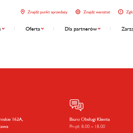
Znajdź punkt sprzedaży
Znajdź warsztat
Zgł
s
Oferta
Dla partnerów
Zarzą
imskie 162A,
Biuro Obsługi Klienta
zawa
Pn-pt: 8.00 – 18.00