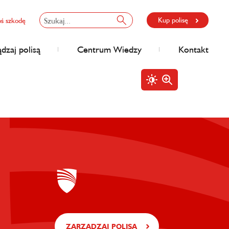
Kup polisę
oś szkodę
dzaj polisą
Centrum Wiedzy
Kontakt
ZARZĄDZAJ POLISĄ