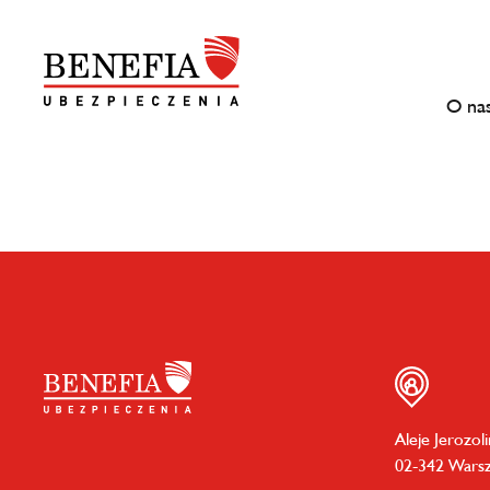
O na
Aleje Jerozol
02-342 Wars