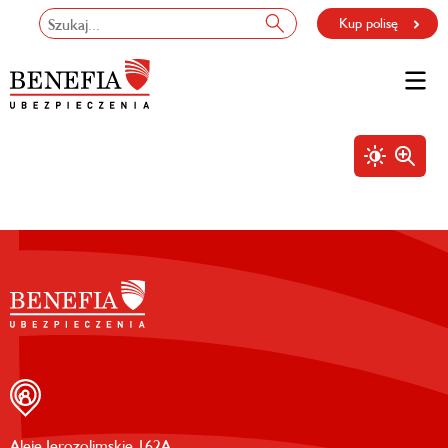
Kup polisę
Aleje Jerozolimskie 162A,