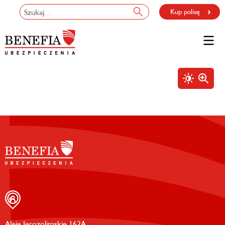
Kup polisę
Aleje Jerozolimskie 162A,