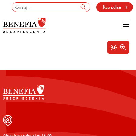
Kup polisę
Aleje Jerozolimskie 162A,